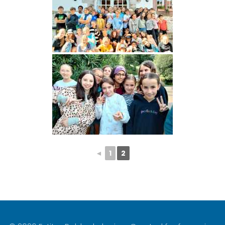
◄
1
2