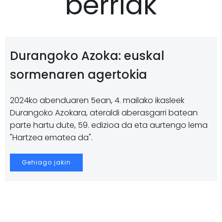
berriak
Durangoko Azoka: euskal
sormenaren agertokia
2024ko abenduaren 5ean, 4. mailako ikasleek
Durangoko Azokara, ateraldi aberasgarri batean
parte hartu dute, 59. edizioa da eta aurtengo lema
"Hartzea ematea da".
Gehiago jakin