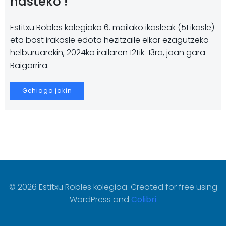
hasteko !
Estitxu Robles kolegioko 6. mailako ikasleak (51 ikasle)
eta bost irakasle edota hezitzaile elkar ezagutzeko
helburuarekin, 2024ko irailaren 12tik-13ra, joan gara
Baigorrira.
Gehiago jakin
© 2026 Estitxu Robles kolegioa. Created for free using
WordPress and
Colibri