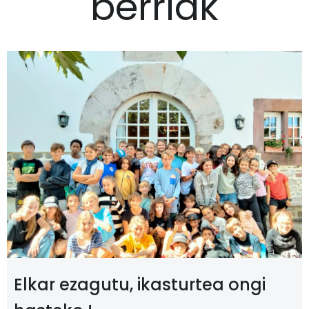
berriak
Elkar ezagutu, ikasturtea ongi