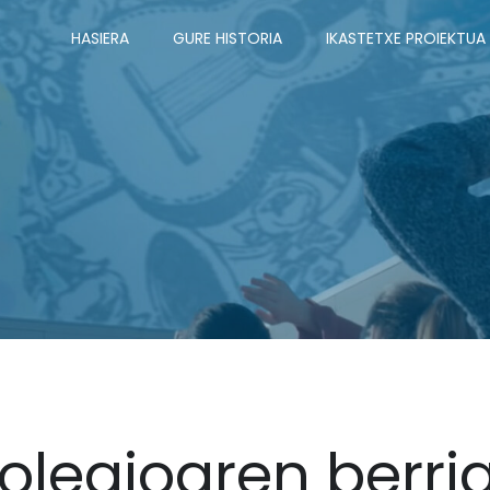
HASIERA
GURE HISTORIA
IKASTETXE PROIEKTUA
olegioaren berri