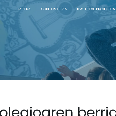
HASIERA
GURE HISTORIA
IKASTETXE PROIEKTUA
olegioaren berri