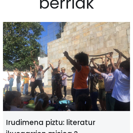
berriak
Irudimena piztu: literatur