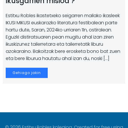
ikusgarrien misioa ?
Estitxu Robles ikastetxeko seigarren mailako ikasleek
IKUSI MIKUSI euskarazko literatura festibalean parte
hartu dute, Saran, 2024ko urriaren 11n, ostiralean.
Eguzki distiratsuaren pean mugitu ahal izan ziren
ikuskizunez tailerretara eta tailerretatik liburu
azokaraino. Bakoitzak bere erosketa bono bat zuen
eta bere liburua hautatu ahal izan du, noski […]
Gehiago jakin
© 2026 Estitxu Robles kolegioa. Created for free using