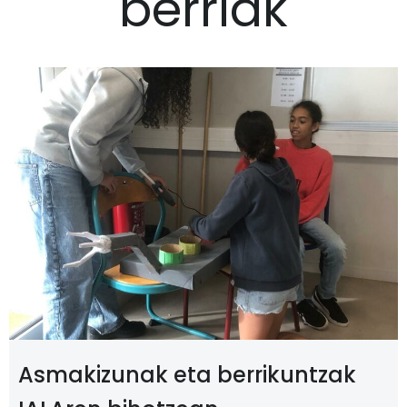
berriak
Asmakizunak eta berrikuntzak