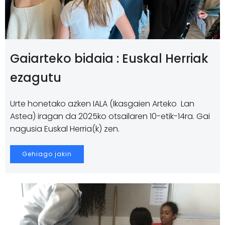
Gaiarteko bidaia : Euskal Herriak
ezagutu
Urte honetako azken IALA (Ikasgaien Arteko Lan
Astea) iragan da 2025ko otsailaren 10-etik-14ra. Gai
nagusia Euskal Herria(k) zen.
Gehiago jakin