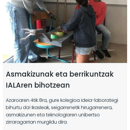
Asmakizunak eta berrikuntzak
IALAren bihotzean
Azaroaren 4tik 8ra, gure kolegioa ideia-laborategi
bihurtu da! Ikasleak, seigarrenetik hirugarrenera,
asmakizunen eta teknologiaren unibertso
zirraragarrian murgildu dira.