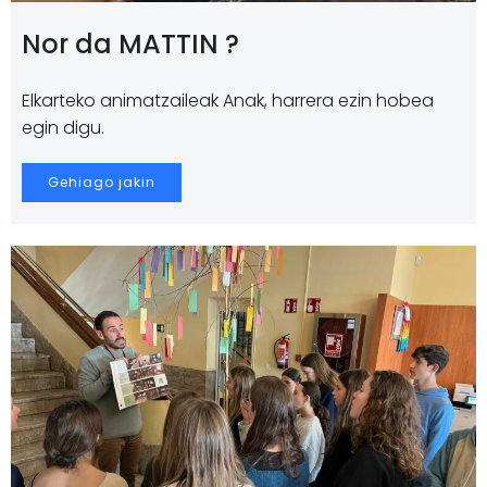
Nor da MATTIN ?
Elkarteko animatzaileak Anak, harrera ezin hobea
egin digu.
Gehiago jakin