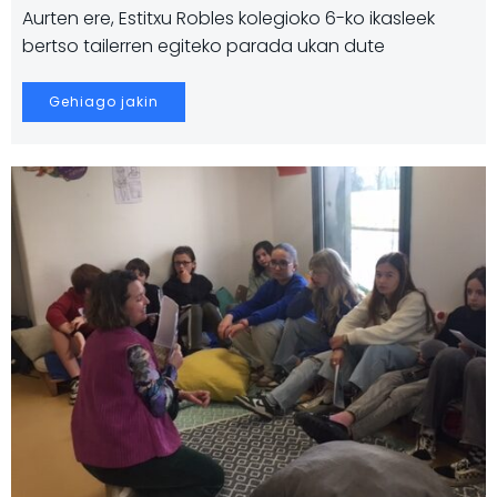
Aurten ere, Estitxu Robles kolegioko 6-ko ikasleek
bertso tailerren egiteko parada ukan dute
Gehiago jakin