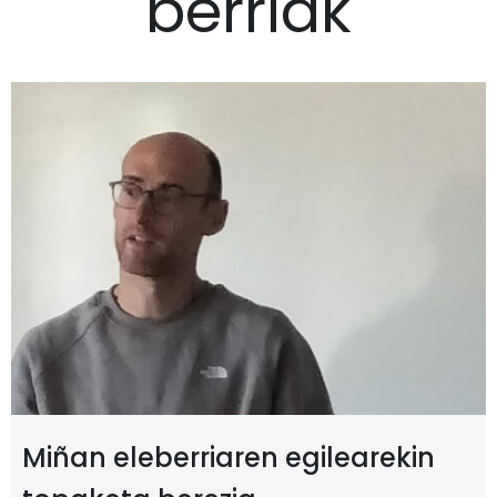
berriak
Miñan eleberriaren egilearekin