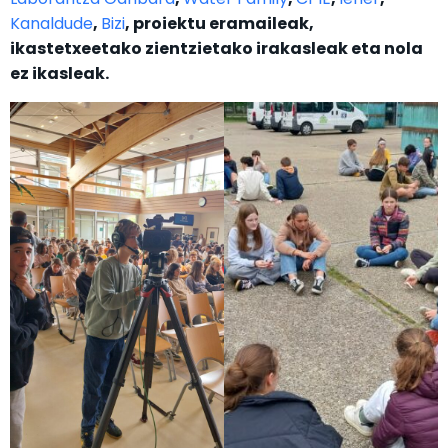
Kanaldude
,
Bizi
,
proiektu eramaileak,
ikastetxeetako zientzietako irakasleak eta nola
ez ikasleak.