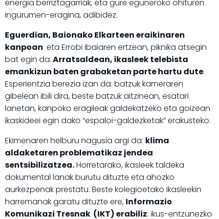
energia berriztagarriak, eta gure eguneroko ohituren
ingurumen-eragina, adibidez.
Eguerdian, Baionako Elkarteen eraikinaren
kanpoan
eta Errobi ibaiaren ertzean, piknika atsegin
bat egin da.
Arratsaldean, ikasleek telebista
emankizun baten grabaketan parte hartu dute
.
Esperientzia berezia izan da: batzuk kameraren
gibelean ibili dira, beste batzuk aitzinean, esatari
lanetan, kanpoko eragileak galdekatzeko eta goizean
ikaskideei egin dako “espaloi-galdezketak” erakusteko.
Ekimenaren helburu nagusia argi da:
klima
aldaketaren problematikaz jendea
sentsibilizatzea.
Horretarako, ikasleek taldeka
dokumental lanak burutu dituzte eta ahozko
aurkezpenak prestatu. Beste kolegioetako ikasleekin
harremanak garatu dituzte ere,
Informazio
Komunikazi Tresnak (IKT) erabiliz
: ikus-entzunezko