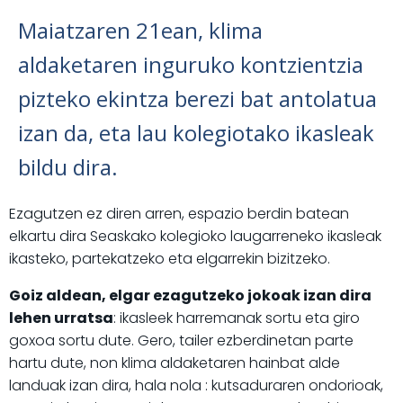
Maiatzaren 21ean, klima
aldaketaren inguruko kontzientzia
pizteko ekintza berezi bat antolatua
izan da, eta lau kolegiotako ikasleak
bildu dira.
Ezagutzen ez diren arren, espazio berdin batean
elkartu dira Seaskako kolegioko laugarreneko ikasleak
ikasteko, partekatzeko eta elgarrekin bizitzeko.
Goiz aldean, elgar ezagutzeko jokoak izan dira
lehen urratsa
: ikasleek harremanak sortu eta giro
goxoa sortu dute. Gero, tailer ezberdinetan parte
hartu dute, non klima aldaketaren hainbat alde
landuak izan dira, hala nola : kutsaduraren ondorioak,