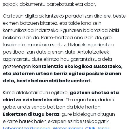
saioak, dokumentu partekatuak eta abar.
Gaitasun digitalak lantzeko parada izan dira ere, beste
ekimen batzuen bitartez, eta talde lana zein
komunikazioa indartzeko. Egunaren balorazioa biziki
baikorra izan da. Parte-hartzea ona izan da, giro
lasaia eta emankorra sortuz. Hizlariek esperientzia
positiboa izan dutela erran dute. Antolatzaileek
azpimarratu dute ekintza hau garrantzitsua dela
gazteengan
kontzientzia ekologikoa sustatzeko,
eta datorren urtean berriz egitea posible izanen
dela, beste belaunaldi batzuentzat.
Klima aldaketari buru egiteko,
gazteen ahotsa eta
ekintza ezinbesteko dira
. Eta egun hau, dudarik
gabe, urrats sendo bat izan da bide hortan.
Eskertzen ditugu beraz
, gure bidelagun ditugun
elkarte hauek haien ekarpen ezinbestekoagatik :
Laborantza Ganbara
,
Water Family
,
CPIE
,
Iener
,