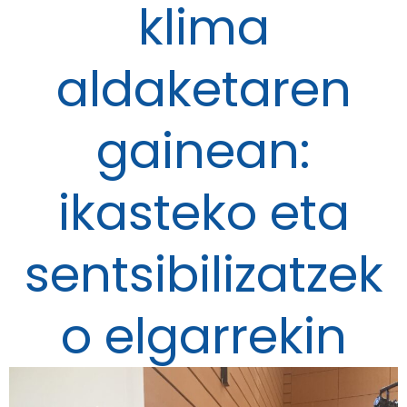
klima
aldaketaren
gainean:
ikasteko eta
sentsibilizatzek
o elgarrekin