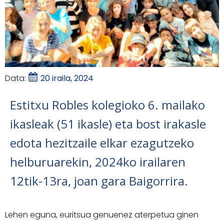
Data:
20 iraila, 2024
Estitxu Robles kolegioko 6. mailako
ikasleak (51 ikasle) eta bost irakasle
edota hezitzaile elkar ezagutzeko
helburuarekin, 2024ko irailaren
12tik-13ra, joan gara Baigorrira.
Lehen eguna, euritsua genuenez aterpetua ginen