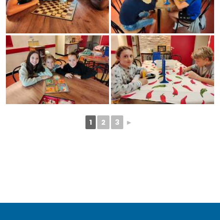
1
2
3
►