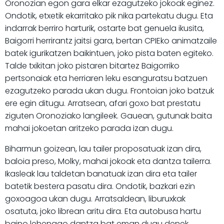
Oronozian egon gara elkar ezagutzeko jokoak eginez.
Ondotik, etxetik ekarritako pik nika partekatu dugu. Eta
indarrak berriro harturik, ostarte bat genuela ikusita,
Baigorri herrirantz jaitsi gara, bertan CPIEko animatzaile
batek igurikatzen baikintuen, joko pista baten egiteko.
Talde txikitan joko pistaren bitartez Baigorriko
pertsonaiak eta herriaren leku esanguratsu batzuen
ezagutzeko parada ukan dugu. Frontoian joko batzuk
ere egin ditugu. Arratsean, afari goxo bat prestatu
ziguten Oronoziako langileek. Gauean, gutunak baita
mahai jokoetan aritzeko parada izan dugu.
Biharmun goizean, lau tailer proposatuak izan dira,
baloia preso, Molky, mahai jokoak eta dantza tailerra.
Ikasleak lau taldetan banatuak izan dira eta tailer
batetik bestera pasatu dira. Ondotik, bazkari ezin
goxoagoa ukan dugu. Arratsaldean, liburuxkak
osatuta, joko librean aritu dira. Eta autobusa hartu
baino lehenago dantza bat eman dugu denek