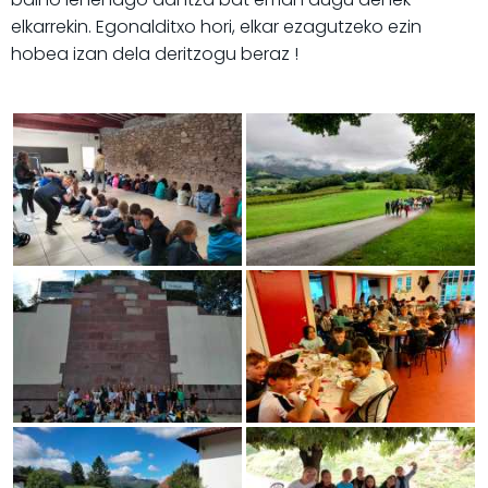
elkarrekin. Egonalditxo hori, elkar ezagutzeko ezin
hobea izan dela deritzogu beraz !