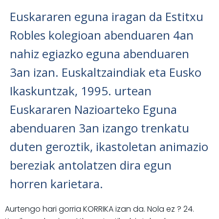
Euskararen eguna iragan da Estitxu
Robles kolegioan abenduaren 4an
nahiz egiazko eguna abenduaren
3an izan. Euskaltzaindiak eta Eusko
Ikaskuntzak, 1995. urtean
Euskararen Nazioarteko Eguna
abenduaren 3an izango trenkatu
duten geroztik, ikastoletan animazio
bereziak antolatzen dira egun
horren karietara.
Aurtengo hari gorria KORRIKA izan da. Nola ez ? 24.