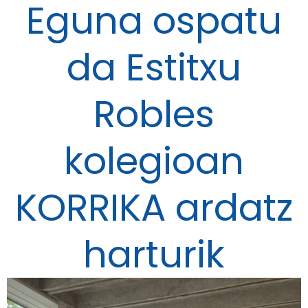
Eguna ospatu
da Estitxu
Robles
kolegioan
KORRIKA ardatz
harturik