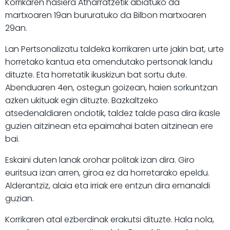
Korrikaren hasiera Atharratzetik abiatuko da
martxoaren 19an bururatuko da Bilbon martxoaren
29an.
Lan Pertsonalizatu taldeka korrikaren urte jakin bat, urte
horretako kantua eta omendutako pertsonak landu
dituzte. Eta horretatik ikuskizun bat sortu dute.
Abenduaren 4en, ostegun goizean, haien sorkuntzan
azken ukituak egin dituzte. Bazkaltzeko
atsedenaldiaren ondotik, taldez talde pasa dira ikasle
guzien aitzinean eta epaimahai baten aitzinean ere
bai.
Eskaini duten lanak orohar politak izan dira. Giro
euritsua izan arren, giroa ez da horretarako epeldu.
Alderantziz, alaia eta irriak ere entzun dira emanaldi
guzian.
Korrikaren atal ezberdinak erakutsi dituzte. Hala nola,