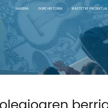
HASIERA
GURE HISTORIA
IKASTETXE PROIEKTUA
olegioaren berri