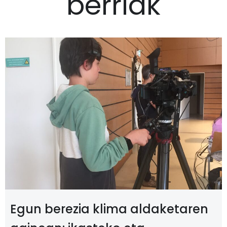
berriak
Egun berezia klima aldaketaren