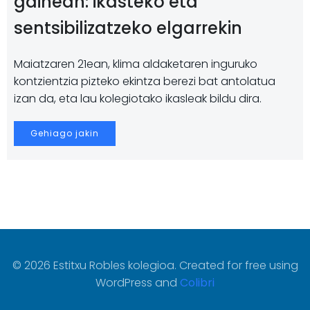
gainean: ikasteko eta
sentsibilizatzeko elgarrekin
Maiatzaren 21ean, klima aldaketaren inguruko
kontzientzia pizteko ekintza berezi bat antolatua
izan da, eta lau kolegiotako ikasleak bildu dira.
Gehiago jakin
© 2026 Estitxu Robles kolegioa. Created for free using
WordPress and
Colibri