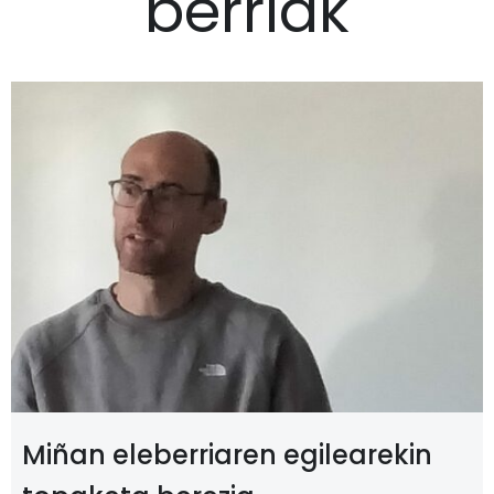
berriak
Miñan eleberriaren egilearekin