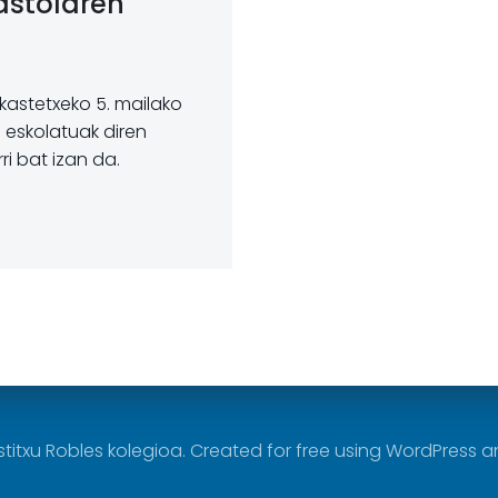
kastolaren
kastetxeko 5. mailako
 eskolatuak diren
i bat izan da.
stitxu Robles kolegioa. Created for free using WordPress 