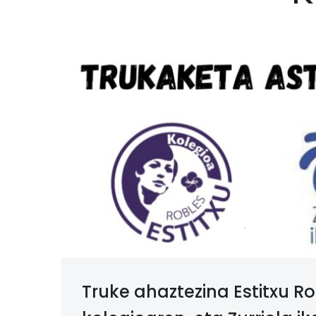
Truke ahaztezina Estitxu R