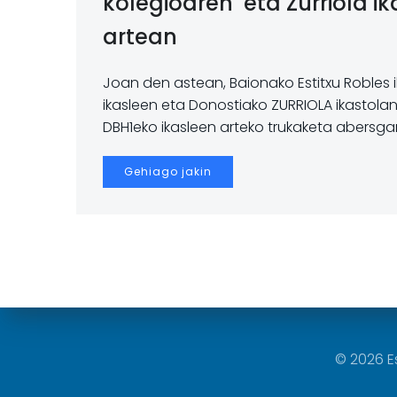
kolegioaren eta Zurriola i
artean
Joan den astean, Baionako Estitxu Robles i
ikasleen eta Donostiako ZURRIOLA ikastolan
DBH1eko ikasleen arteko trukaketa abersgarr
Gehiago jakin
© 2026 E