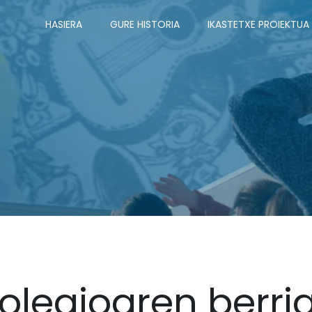
HASIERA
GURE HISTORIA
IKASTETXE PROIEKTUA
olegioaren berri