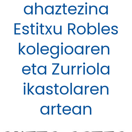
ahaztezina
Estitxu Robles
kolegioaren
eta Zurriola
ikastolaren
artean