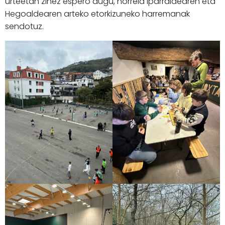
urteetan zinez espero dugu, horrela Iparraldearen eta
Hegoaldearen arteko etorkizuneko harremanak
sendotuz.