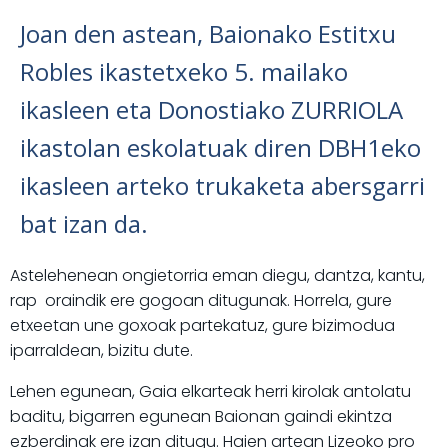
Joan den astean, Baionako Estitxu
Robles ikastetxeko 5. mailako
ikasleen eta Donostiako ZURRIOLA
ikastolan eskolatuak diren DBH1eko
ikasleen arteko trukaketa abersgarri
bat izan da.
Astelehenean ongietorria eman diegu, dantza, kantu,
rap oraindik ere gogoan ditugunak. Horrela, gure
etxeetan une goxoak partekatuz, gure bizimodua
iparraldean, bizitu dute.
Lehen egunean, Gaia elkarteak herri kirolak antolatu
baditu, bigarren egunean Baionan gaindi ekintza
ezberdinak ere izan ditugu. Haien artean Lizeoko pro