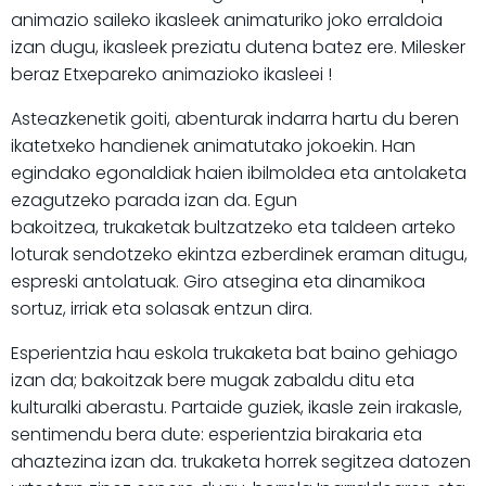
animazio saileko ikasleek animaturiko joko erraldoia
izan dugu, ikasleek preziatu dutena batez ere. Milesker
beraz Etxepareko animazioko ikasleei !
Asteazkenetik goiti, abenturak indarra hartu du beren
ikatetxeko handienek animatutako jokoekin. Han
egindako egonaldiak haien ibilmoldea eta antolaketa
ezagutzeko parada izan da. Egun
bakoitzea, trukaketak bultzatzeko eta taldeen arteko
loturak sendotzeko ekintza ezberdinek eraman ditugu,
espreski antolatuak. Giro atsegina eta dinamikoa
sortuz, irriak eta solasak entzun dira.
Esperientzia hau eskola trukaketa bat baino gehiago
izan da; bakoitzak bere mugak zabaldu ditu eta
kulturalki aberastu. Partaide guziek, ikasle zein irakasle,
sentimendu bera dute: esperientzia birakaria eta
ahaztezina izan da. trukaketa horrek segitzea datozen