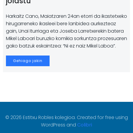
jolastu
Harkaitz Cano, Maiatzaren 24an etorri da ikastetxeko
hirugarreneko ikasleei bere lanbidea aurkezteaz
gain, Unai Iturriaga eta Joseba Larretxerekin batera
Mikel Laboari buruzko komikia sorkuntza prozesuaren
gako batzuk eskaintzea: “Ni ez naiz Mikel Laboa”.
Gehiago jakin
© 2026 Estitxu Robles kolegioa. Created for free using
WordPress and
Colibri