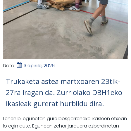
Data:
3 apirila, 2026
Trukaketa astea martxoaren 23tik-
27ra iragan da. Zurriolako DBH1eko
ikasleak gurerat hurbildu dira.
Lehen bi egunetan gure bosgarreneko ikasleen etxean
lo egin dute. Egunean zehar jarduera ezberdinetan