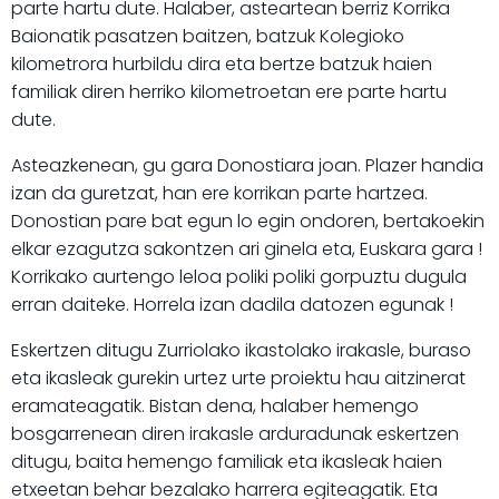
parte hartu dute. Halaber, asteartean berriz Korrika
Baionatik pasatzen baitzen, batzuk Kolegioko
kilometrora hurbildu dira eta bertze batzuk haien
familiak diren herriko kilometroetan ere parte hartu
dute.
Asteazkenean, gu gara Donostiara joan. Plazer handia
izan da guretzat, han ere korrikan parte hartzea.
Donostian pare bat egun lo egin ondoren, bertakoekin
elkar ezagutza sakontzen ari ginela eta, Euskara gara !
Korrikako aurtengo leloa poliki poliki gorpuztu dugula
erran daiteke. Horrela izan dadila datozen egunak !
Eskertzen ditugu Zurriolako ikastolako irakasle, buraso
eta ikasleak gurekin urtez urte proiektu hau aitzinerat
eramateagatik. Bistan dena, halaber hemengo
bosgarrenean diren irakasle arduradunak eskertzen
ditugu, baita hemengo familiak eta ikasleak haien
etxeetan behar bezalako harrera egiteagatik. Eta