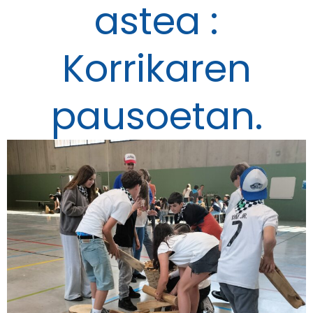
astea :
Korrikaren
pausoetan.