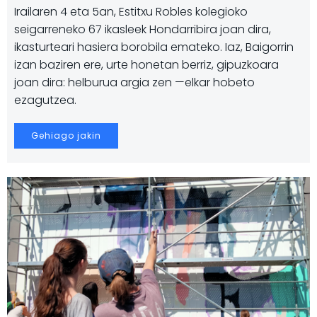
Irailaren 4 eta 5an, Estitxu Robles kolegioko
seigarreneko 67 ikasleek Hondarribira joan dira,
ikasturteari hasiera borobila emateko. Iaz, Baigorrin
izan baziren ere, urte honetan berriz, gipuzkoara
joan dira: helburua argia zen —elkar hobeto
ezagutzea.
Gehiago jakin