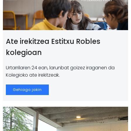
Ate irekitzea Estitxu Robles
kolegioan
Urtarrilaren 24 ean, larunbat goizez iraganen da
Kolegioko ate irekitzeak.
Gehiago jakin