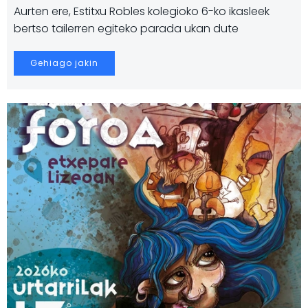
Aurten ere, Estitxu Robles kolegioko 6-ko ikasleek
bertso tailerren egiteko parada ukan dute
Gehiago jakin