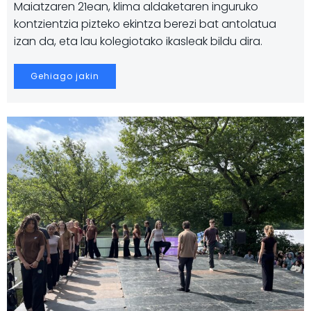
Maiatzaren 21ean, klima aldaketaren inguruko
kontzientzia pizteko ekintza berezi bat antolatua
izan da, eta lau kolegiotako ikasleak bildu dira.
Gehiago jakin