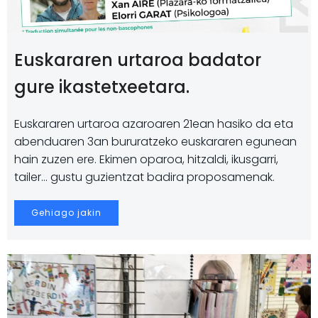
Euskararen urtaroa badator
gure ikastetxeetara.
Euskararen urtaroa azaroaren 21ean hasiko da eta
abenduaren 3an bururatzeko euskararen egunean
hain zuzen ere. Ekimen oparoa, hitzaldi, ikusgarri,
tailer... gustu guzientzat badira proposamenak.
Gehiago jakin