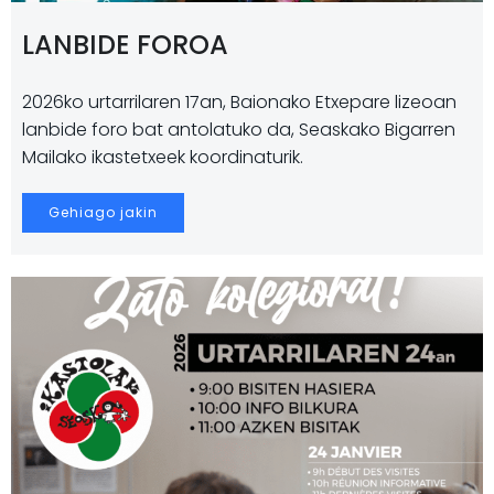
LANBIDE FOROA
2026ko urtarrilaren 17an, Baionako Etxepare lizeoan
lanbide foro bat antolatuko da, Seaskako Bigarren
Mailako ikastetxeek koordinaturik.
Gehiago jakin