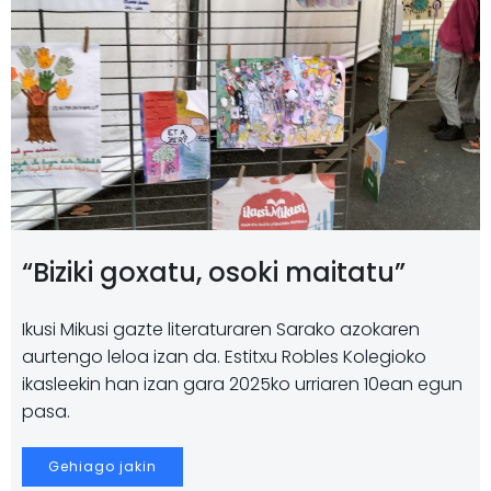
“Biziki goxatu, osoki maitatu”
Ikusi Mikusi gazte literaturaren Sarako azokaren
aurtengo leloa izan da. Estitxu Robles Kolegioko
ikasleekin han izan gara 2025ko urriaren 10ean egun
pasa.
Gehiago jakin