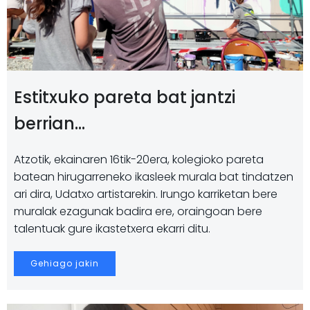
Estitxuko pareta bat jantzi
berrian…
Atzotik, ekainaren 16tik-20era, kolegioko pareta
batean hirugarreneko ikasleek murala bat tindatzen
ari dira, Udatxo artistarekin. Irungo karriketan bere
muralak ezagunak badira ere, oraingoan bere
talentuak gure ikastetxera ekarri ditu.
Gehiago jakin