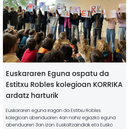
Euskararen Eguna ospatu da
Estitxu Robles kolegioan KORRIKA
ardatz harturik
Euskararen eguna iragan da Estitxu Robles
kolegioan abenduaren 4an nahiz egiazko eguna
abenduaren 3an izan. Euskaltzaindiak eta Eusko