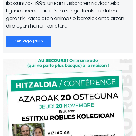
Ikaskuntzak, 1995. urtean Euskararen Nazioarteko
Eguna abenduaren 3an izango trenkatu duten
geroztik, ikastoletan animazio bereziak antolatzen
dira egun horren karietara.
Gehiago jakin